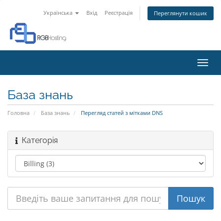
Українська
Вхід
Реєстрація
Переглянути кошик
Пере
наві
База знань
Головна
База знань
Перегляд статей з мітками DNS
Категорія