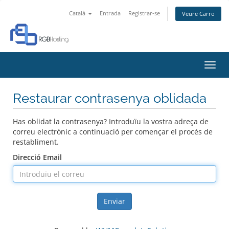
Català
Entrada
Registrar-se
Veure Carro
Canv
la
nave
Restaurar contrasenya oblidada
Has oblidat la contrasenya? Introduïu la vostra adreça de
correu electrònic a continuació per començar el procés de
restabliment.
Direcció Email
Enviar