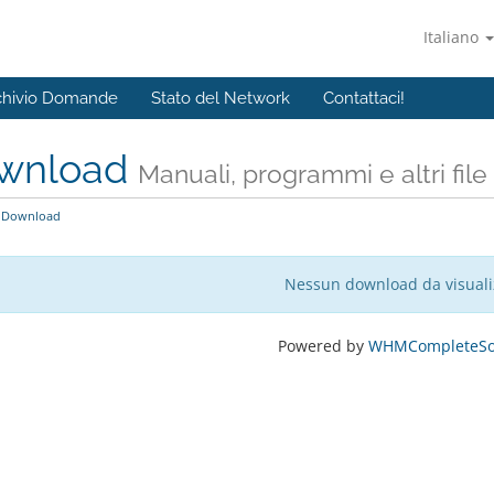
Italiano
chivio Domande
Stato del Network
Contattaci!
wnload
Manuali, programmi e altri file
Download
Nessun download da visuali
Powered by
WHMCompleteSol