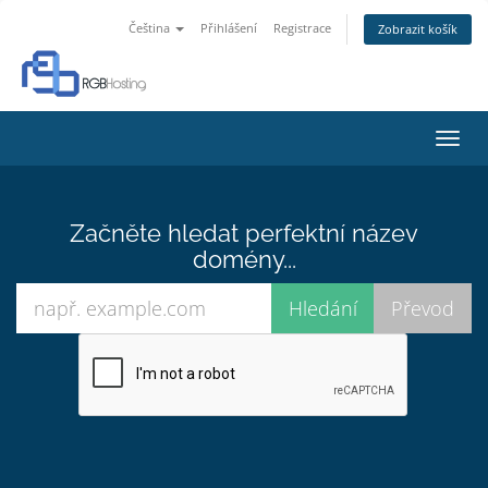
Čeština
Přihlášení
Registrace
Zobrazit košík
Přep
navig
Začněte hledat perfektní název
domény...