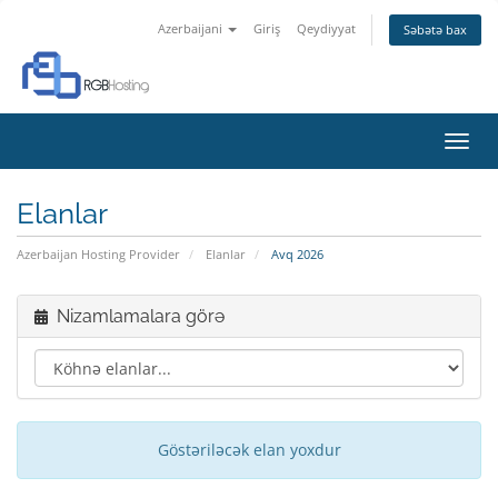
Azerbaijani
Giriş
Qeydiyyat
Səbətə bax
Naviq
keçid
Elanlar
Azerbaijan Hosting Provider
Elanlar
Avq 2026
Nizamlamalara görə
Göstəriləcək elan yoxdur